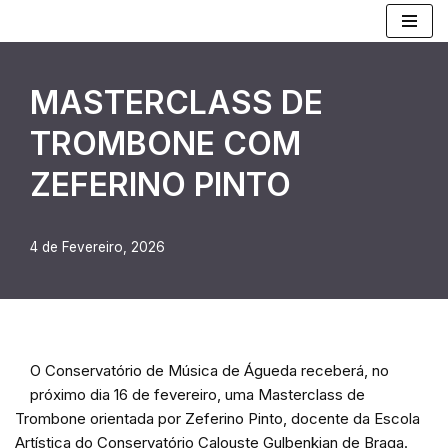
Avançar
para
MASTERCLASS DE
o
conteúdo
TROMBONE COM
ZEFERINO PINTO
4 de Fevereiro, 2026
O Conservatório de Música de Águeda receberá, no
próximo dia 16 de fevereiro, uma Masterclass de
Trombone orientada por Zeferino Pinto, docente da Escola
Artística do Conservatório Calouste Gulbenkian de Braga.