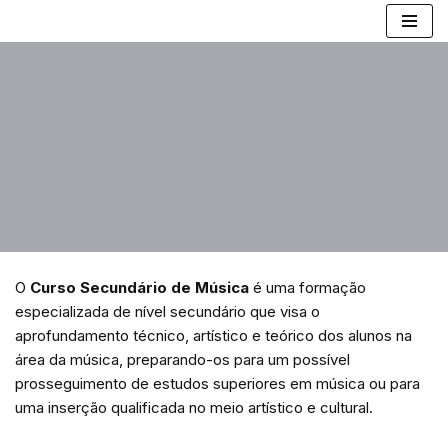
Avançar
para
o
conteúdo
O
Curso Secundário de Música
é uma formação
especializada de nível secundário que visa o
aprofundamento técnico, artístico e teórico dos alunos na
área da música, preparando-os para um possível
prosseguimento de estudos superiores em música ou para
uma inserção qualificada no meio artístico e cultural.