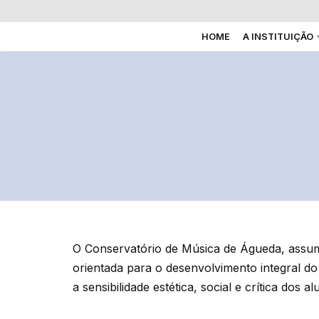
HOME
A INSTITUIÇÃO
Avançar
para
o
conteúdo
O Conservatório de Música de Águeda, assum
orientada para o desenvolvimento integral do
a sensibilidade estética, social e crítica dos