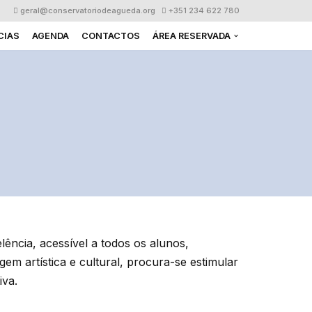
geral@conservatoriodeagueda.org
+351 234 622 780
CIAS
AGENDA
CONTACTOS
ÁREA RESERVADA
ncia, acessível a todos os alunos,
m artística e cultural, procura-se estimular
iva.